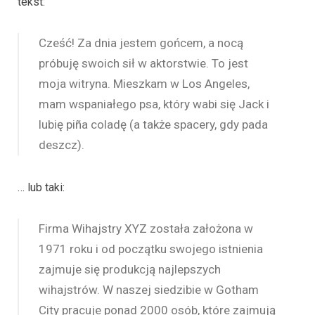
tekst:
Cześć! Za dnia jestem gońcem, a nocą
próbuję swoich sił w aktorstwie. To jest
moja witryna. Mieszkam w Los Angeles,
mam wspaniałego psa, który wabi się Jack i
lubię piña coladę (a także spacery, gdy pada
deszcz).
… lub taki:
Firma Wihajstry XYZ została założona w
1971 roku i od początku swojego istnienia
zajmuje się produkcją najlepszych
wihajstrów. W naszej siedzibie w Gotham
City pracuje ponad 2000 osób, które zajmują