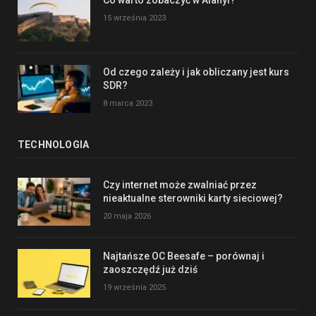
Co warto zobaczyć w Alanyi?
15 września 2023
Od czego zależy i jak obliczany jest kurs
SDR?
8 marca 2023
TECHNOLOGIA
Czy internet może zwalniać przez
nieaktualne sterowniki karty sieciowej?
20 maja 2026
Najtańsze OC Beesafe – porównaj i
zaoszczędź już dziś
19 września 2025