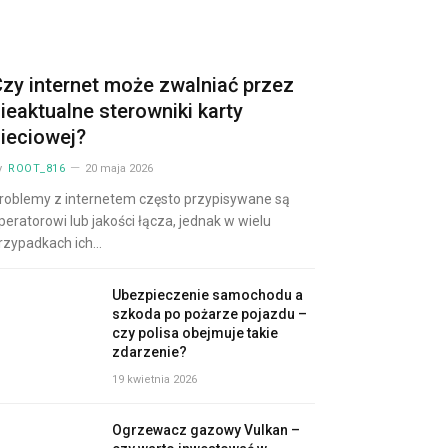
zy internet może zwalniać przez
ieaktualne sterowniki karty
ieciowej?
y
ROOT_816
20 maja 2026
roblemy z internetem często przypisywane są
peratorowi lub jakości łącza, jednak w wielu
rzypadkach ich…
Ubezpieczenie samochodu a
szkoda po pożarze pojazdu –
czy polisa obejmuje takie
zdarzenie?
19 kwietnia 2026
Ogrzewacz gazowy Vulkan –