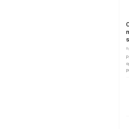
C
n
s
B
P
o
p