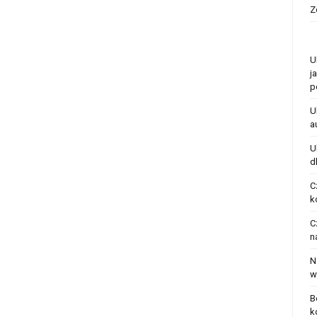
Z
U
j
p
U
a
U
d
C
k
C
n
N
w
B
k