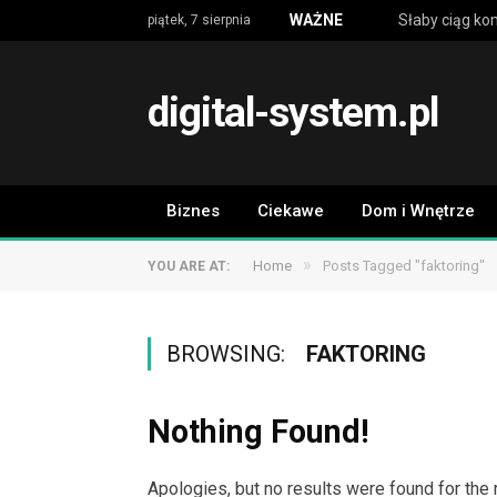
WAŻNE
piątek, 7 sierpnia
digital-system.pl
Biznes
Ciekawe
Dom i Wnętrze
»
Home
Posts Tagged "faktoring"
YOU ARE AT:
BROWSING:
FAKTORING
Nothing Found!
Apologies, but no results were found for the 