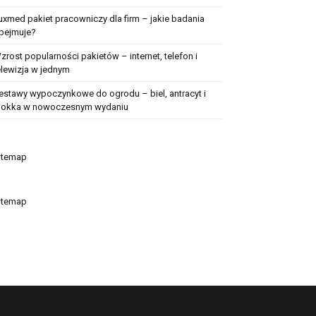
uxmed pakiet pracowniczy dla firm – jakie badania
bejmuje?
zrost popularności pakietów – internet, telefon i
elewizja w jednym
estawy wypoczynkowe do ogrodu – biel, antracyt i
okka w nowoczesnym wydaniu
itemap
itemap