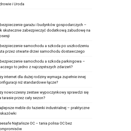
drowie i Uroda
bezpieczenie garażu i budynków gospodarczych –
ak skutecznie zabezpieczyć dodatkową zabudowę na
osesji
bezpieczenie samochodu a szkoda po uszkodzeniu
uta przez otwarte drzwi samochodu dostawczego
bezpieczenie samochodu a szkoda parkingowa –
laczego to jedno z najczęstszych zdarzeń?
zy internet dla dużej rodziny wymaga zupełnie innej
onfiguracji niż standardowe łącze?
zy nowoczesny zestaw wypoczynkowy sprawdzi się
a tarasie przez cały sezon?
ajlepsze meble do łazienki industrialnej – praktyczne
skazówki
eesafe Najtańsze OC – tania polisa OC bez
ompromisów