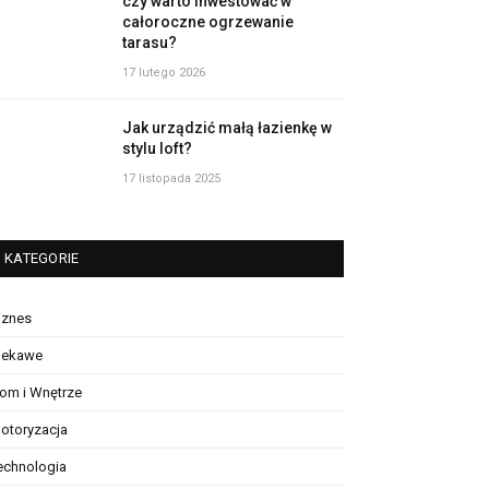
czy warto inwestować w
całoroczne ogrzewanie
tarasu?
17 lutego 2026
Jak urządzić małą łazienkę w
stylu loft?
17 listopada 2025
KATEGORIE
iznes
iekawe
om i Wnętrze
otoryzacja
echnologia