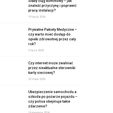
Słaby ciąg kominowy – jak
znaleźć przyczynę i poprawić
pracę instalacji?
19 lipca 2026
Prywatne Pakiety Medyczne –
czy warto mieć dostęp do
opieki zdrowotnej przez cały
rok?
3 lipca 2026
Czy internet może zwalniać
przez nieaktualne sterowniki
karty sieciowej?
20 maja 2026
Ubezpieczenie samochodu a
szkoda po pożarze pojazdu –
czy polisa obejmuje takie
zdarzenie?
19 kwietnia 2026