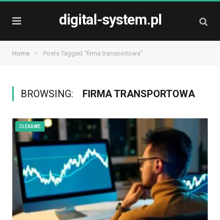
digital-system.pl
»
Home
Posts Tagged "firma transportowa"
BROWSING:
FIRMA TRANSPORTOWA
CIEKAWE