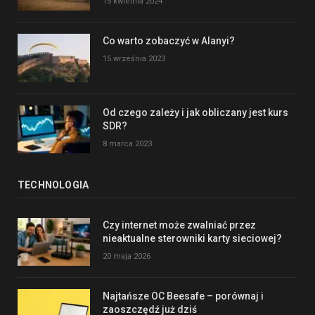
15 kwietnia 2024
Co warto zobaczyć w Alanyi?
15 września 2023
Od czego zależy i jak obliczany jest kurs
SDR?
8 marca 2023
TECHNOLOGIA
Czy internet może zwalniać przez
nieaktualne sterowniki karty sieciowej?
20 maja 2026
Najtańsze OC Beesafe – porównaj i
zaoszczędź już dziś