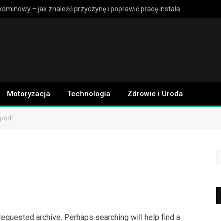
Słaby ciąg kominowy – jak znaleźć przyczynę i poprawić pracę instalacji?
Motoryzacja
Technologia
Zdrowie i Uroda
gród"
requested archive. Perhaps searching will help find a