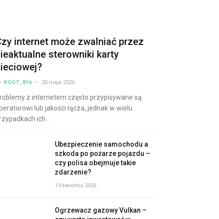
zy internet może zwalniać przez
ieaktualne sterowniki karty
ieciowej?
y
ROOT_816
20 maja 2026
roblemy z internetem często przypisywane są
peratorowi lub jakości łącza, jednak w wielu
rzypadkach ich…
Ubezpieczenie samochodu a
szkoda po pożarze pojazdu –
czy polisa obejmuje takie
zdarzenie?
19 kwietnia 2026
Ogrzewacz gazowy Vulkan –