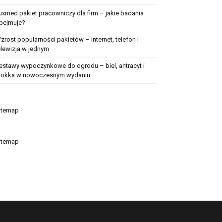
uxmed pakiet pracowniczy dla firm – jakie badania
bejmuje?
zrost popularności pakietów – internet, telefon i
elewizja w jednym
estawy wypoczynkowe do ogrodu – biel, antracyt i
okka w nowoczesnym wydaniu
itemap
itemap