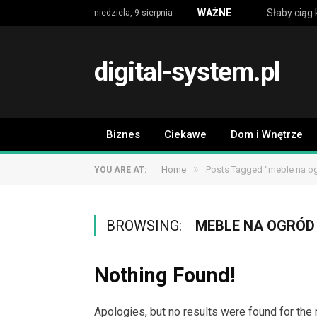
WAŻNE
niedziela, 9 sierpnia
digital-system.pl
Biznes
Ciekawe
Dom i Wnętrze
»
Home
Posts Tagged "meble na o
YOU ARE AT:
BROWSING:
MEBLE NA OGRÓD
Nothing Found!
Apologies, but no results were found for the 