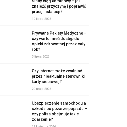
Słaby ciąg kominowy – jak
znaleźć przyczynę i poprawić
pracę instalacji?
19 lipca 2026
Prywatne Pakiety Medyczne –
czy warto mieć dostęp do
opieki zdrowotnej przez cały
rok?
3 lipca 2026
Czy internet może zwalniać
przez nieaktualne sterowniki
karty sieciowej?
20 maja 2026
Ubezpieczenie samochodu a
szkoda po pożarze pojazdu –
czy polisa obejmuje takie
zdarzenie?
19 kwietnia 2026