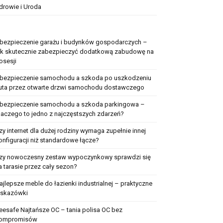
drowie i Uroda
bezpieczenie garażu i budynków gospodarczych –
ak skutecznie zabezpieczyć dodatkową zabudowę na
osesji
bezpieczenie samochodu a szkoda po uszkodzeniu
uta przez otwarte drzwi samochodu dostawczego
bezpieczenie samochodu a szkoda parkingowa –
laczego to jedno z najczęstszych zdarzeń?
zy internet dla dużej rodziny wymaga zupełnie innej
onfiguracji niż standardowe łącze?
zy nowoczesny zestaw wypoczynkowy sprawdzi się
a tarasie przez cały sezon?
ajlepsze meble do łazienki industrialnej – praktyczne
skazówki
eesafe Najtańsze OC – tania polisa OC bez
ompromisów