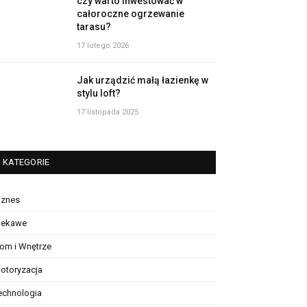
czy warto inwestować w
całoroczne ogrzewanie
tarasu?
17 lutego 2026
Jak urządzić małą łazienkę w
stylu loft?
17 listopada 2025
KATEGORIE
iznes
iekawe
om i Wnętrze
otoryzacja
echnologia