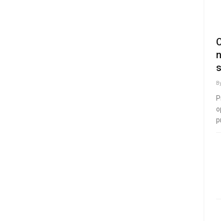
C
n
s
B
P
o
p