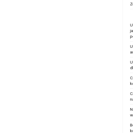
Z
U
j
p
U
a
U
d
C
k
C
n
N
w
B
k