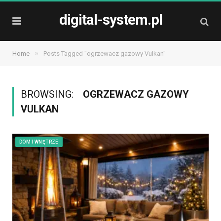
digital-system.pl
»
Home
Posts Tagged "ogrzewacz gazowy Vulkan"
BROWSING:
OGRZEWACZ GAZOWY
VULKAN
DOM I WNĘTRZE