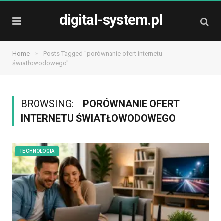
digital-system.pl
»
Home
Posts Tagged "porównanie ofert internetu
światłowodowego"
BROWSING:
PORÓWNANIE OFERT
INTERNETU ŚWIATŁOWODOWEGO
TECHNOLOGIA