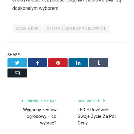
doskonałym wyborem.
CIĄGNIK DAF
OFERTA CIĄGNIKÓW SIODŁOWYCH
SHARE.
Twitter
Facebook
Pinterest
LinkedIn
Tumblr
Email
PREVIOUS ARTICLE
NEXT ARTICLE
Wygodny zestaw
LED – Rozświetl
ogrodowy – co
Swoje Życie Za Pół
wybrać?
Ceny