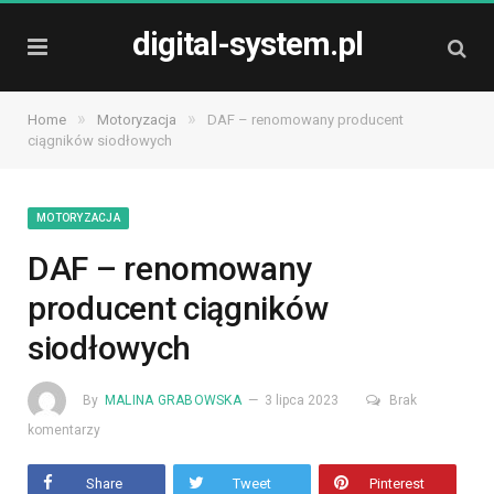
digital-system.pl
»
»
Home
Motoryzacja
DAF – renomowany producent
ciągników siodłowych
MOTORYZACJA
DAF – renomowany
producent ciągników
siodłowych
By
MALINA GRABOWSKA
3 lipca 2023
Brak
komentarzy
Share
Tweet
Pinterest